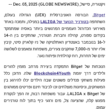
ויקטוריה, סיישל, Dec. 03, 2025 (GLOBE NEWSWIRE) --
Bitget
, הבורסה האוניברסלית (
UEX
) הגדולה בעולם,
השתתפה
בטורניר הנוער של
LALIGA
במנילה, ותמכה באחד
מאירועי הכדורגל העממיים המרגשים ביותר באסיה שמתמקד
בקידום ספורט, קהילה וחברות. הטורניר, שהתקיים בין ה-14
ל-16 בנובמבר באצטדיון האתלטיקה של ניו קלארק סיטי, קיבץ
אליו יותר מ-7,000 שחקנים צעירים, משפחות ומאמנים לשלושה
ימים של תחרות, רוח קהילתית ופיתוח נוער.
הנוכחות של
Bitget
התמקדה ביצירת מרחב מזמין להורים
ולילדים דרך יוזמת
Blockchain4Youth
שלה. הדוכן כלל
פעילות
משחקי
פנדלים
פשוטים
שבה הילדים יכלו להירגע בין
המשחקים, וניסיונות מוצלחים זכו לכיבוד חינם ופריטים ממותגים
של LALIGA x Bitget. עבור משפחות רבות, זה הפך לנקודת
מפגש קלה, שהציעה צל, מים ורגעי כיף בתוך לוח טורנירים
עמוס.