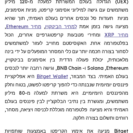
(
UEX
)
הגדולה בעולם המשרתת למעלה מ-120
מיליון
משתמשים עם גישה למיליוני אסימוני קריפטו, מניות אסימונים,
מניות תעודות סל ונכסים אחרים בעולם האמיתי, תוך שהיא
מציעה גישה בזמן אמת
למחיר הביטקוין
,
מחיר Ethereum
,
מחיר XRP
ומחירי מטבעות קריפטוגרפיים אחרים, הכול
בפלטפורמה אחת. האקוסיסטם מחוייב לעזור למשתמשים
לסחור בצורה חכמה יותר עם כלי המסחר המופעלים על ידי בינה
מלאכותית, יכולת פעולה הדדית בין אסימונים בביטקויין,
Ethereum
,
Solana
ו-
BNB Chain
, וגישה רחבה יותר לנכסים
בעולם האמיתי. בצד המבוזר,
Bitget Wallet
היא אפליקציית
פיננסים יומיומית שנבנתה כדי להפוך קריפטו לפשוט, בטוח וחלק
מהפיננסים היומיומיים. היא
משרתת למעלה מ-80 מיליון
משתמשים, ומגשרת בין נתיבי הבלוקצ'יין לבין פיננסים בעולם
האמיתי
והיא
מצי
עה
פלטפורמה מוכללת לכניסה ויציאה, מסחר,
רווחים ותשלום בצורה חלקה.
Bitget
מניעה את
אימוץ
הקריפטו
באמצעות שותפויות