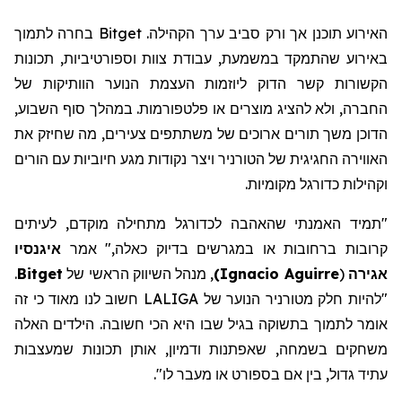
האירוע תוכנן אך ורק סביב ערך הקהילה. Bitget בחרה לתמוך
באירוע שהתמקד במשמעת, עבודת צוות וספורטיביות, תכונות
הקשורות קשר הדוק ליוזמות העצמת הנוער הוותיקות של
החברה, ולא להציג מוצרים או פלטפורמות. במהלך סוף השבוע,
הדוכן משך תורים ארוכים של משתתפים צעירים, מה שחיזק את
האווירה החגיגית של הטורניר ויצר נקודות מגע חיוביות עם הורים
וקהילות כדורגל מקומיות.
"תמיד האמנתי שהאהבה לכדורגל מתחילה מוקדם, לעיתים
קרובות ברחובות או במגרשים בדיוק כאלה," אמר
איגנסיו
אגירה
(
Ignacio Aguirre
)
,
מנהל
השיווק
הראשי של
Bitget
.
"להיות חלק מטורניר הנוער של LALIGA חשוב לנו מאוד כי זה
אומר
לתמוך בתשוקה בגיל שבו היא הכי חשובה. הילדים האלה
משחקים בשמחה, שאפתנות ודמיון, אותן תכונות שמעצבות
עתיד גדול, בין אם בספורט או מעבר לו
".