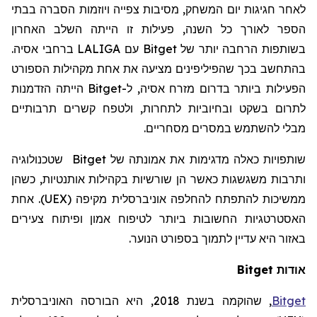
לאחר חגיגות יום המשחק, מסיבות צפייה ויוזמות הסברה בבתי
הספר לאורך כל השנה, פעילות זו הייתה השלב האחרון
בשותפות הרחבה יותר של
Bitget
עם
LALIGA
ברחבי אסיה.
בהתחשב בכך שהפיליפינים מציעה את אחת מקהילות הספורט
הפעילות ביותר בדרום מזרח אסיה, ל-
Bitget
הייתה הזדמנות
לתרום בשקט ובחיוביות לתחרות, ולטפח קשרים תרבותיים
מבלי להשתמש במסרים מסחריים.
שותפויות כאלה מדגימות את אמונתה של
Bitget
שטכנולוגיה
ותרבות משגשגות כאשר הן שורשיות בקהילות אותנטיות, כשהן
ממשיכות להתפתח להחלפה אוניברסלית מקיפה (UEX). אחת
האסטרטגיות החשובות ביותר לטיפוח אמון ופיתוח צעירים
באזור היא עדיין לתמוך בספורט הנוער.
אודות Bitget
Bitget
,
שהוקמה
בשנת 2018, היא הבורסה האוניברסלית