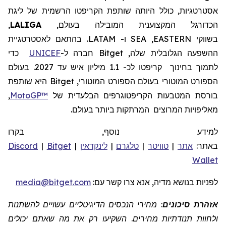
אסטרטגיות, כולל היותה שותפת
הקריפטו
הרשמית של ליגת
הכדורגל המקצוענית
המובילה בעולם,
LALIGA
,
בשווקי
EASTERN
,
SEA
ו-
LATAM
.
בהתאם לאסטרטגיית
ההשפעה הגלובלית שלה,
Bitget
חברה
ל-
UNICEF
כדי
לתמוך בחינוך
קריפטו לכ- 1.1 מיליון איש עד 2027.
בעולם
הספורט המוטורי
בעולם
הספורט המוטורי,
Bitget
היא שותפת
בורסת המטבעות הקריפטוגרפים הבלעדית של
MotoGP™
,
מאליפויות המרוצים
המרתקות ביותר בעולם.
למידע נוסף, בקרו
באתר:
אתר
|
טוויטר
|
טלגרם
|
לינקדאין
|
Bitget
|
Discord
Wallet
לפניות
בנושא מדיה, אנא צרו קשר
עם:
media@bitget.com
אזהרת סיכונים
: מחירי הנכסים הדיגיטליים עשויים להשתנות
ולחוות תנודתיות מחירים. השקיעו רק את מה שאתם יכולים