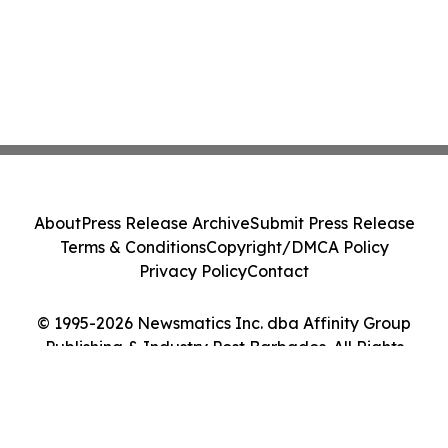
About
Press Release Archive
Submit Press Release
Terms & Conditions
Copyright/DMCA Policy
Privacy Policy
Contact
© 1995-2026 Newsmatics Inc. dba Affinity Group
Publishing & Industry Post Barbados. All Rights
Reserved.
Cookie Settings / Your Privacy Choices