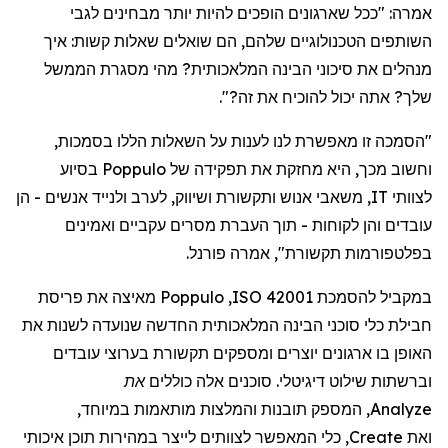
אמרה
: "
ככל
שארגונים
הופכים
להיות
יותר
מבחינים
לגבי
השותפים
הטכנולוגיים
שלהם
,
הם
שואלים
שאלות
קשות
:
איך
מנהלים
את
סיכוני
הבינה
המלאכותית
?
מהי
מסגרת
הממשל
שלך
?
אתה
יכול
להוכיח
את
זה
?".
"
הסמכה
זו
מאפשרת
לנו
לענות
על
השאלות
הללו
בסמכות
,
וחשוב
מכך
,
היא
מחזקת
את
תפקידה
של
Poppulo
בסיוע
לצוותי
IT,
משאבי
אנוש
ותקשורת
ושיווק
,
לערב
ולנייד
אנשים
-
הן
עובדים
והן
לקוחות -
תוך
העברת
מסרים
עקביים
ואמינים
בפלטפורמות
תקשורת",
אמר
ה
פורנל
.
במקביל
להסמכת
ISO 42001
,
Poppulo
מאיצה
את
פריסת
חבילת
כלי
סוכני
הבינה
המלאכותית
החדשה
שנועדה
לשנות
את
האופן
בו
ארגונים
יוצרים
ומספקים
תקשורת
בערוצי
עובדים
וברשתות
שילוט
דיגיטלי
.
סוכנים
אלה
כוללים
את
Analyze
,
המספק
תובנות
והמלצות
מותאמות
במיוחד
,
ואת
Create
,
כלי
המאפשר
לצוותים
לייצר
במהירות
תוכן
איכותי