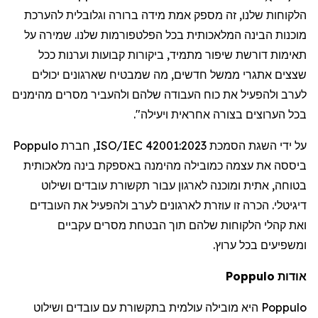
הלקוחות
שלנו
,
זה
מספק
אמת
מידה
ברורה
וגלובלית
להערכת
מוכנות
הבינה
המלאכותית
בכל
הפלטפורמות
שלנו
.
שמירה
על
תאימות
דורשת
שיפור
מתמיד
,
ביקורות
קבועות
וערנות
ככל
שצצים
אתגרי
ממשל
חדשים
,
מה
שמבטיח
שארגונים
יכולים
לערב
ולהפעיל
את
כוח
העבודה
שלהם
ולהעביר
מסרים
מהימנים
בכל
הערוצים
בצורה
אחראית
ויעילה
".
על
ידי
השגת
הסמכת
ISO/IEC 42001:2023,
חברת
Poppulo
ביססה
את
עצמה
כמובילה
מהימנה
באספקת
בינה
מלאכותית
בטוחה
,
אתית
ומוכנה
לארגון
עבור
תקשורת
עובדים
ושילוט
דיגיטלי
.
הכרה
זו
עוזרת
לארגונים
לערב
ולהפעיל
את
העובדים
ואת
קהלי
הלקוחות
שלהם
תוך
הבטחת
מסרים
עקביים
ומשפיעים
בכל
ערוץ
.
אודות
Poppulo
Poppulo
היא
מובילה
עולמית
בתקשורת
עם
עובדים
ושילוט