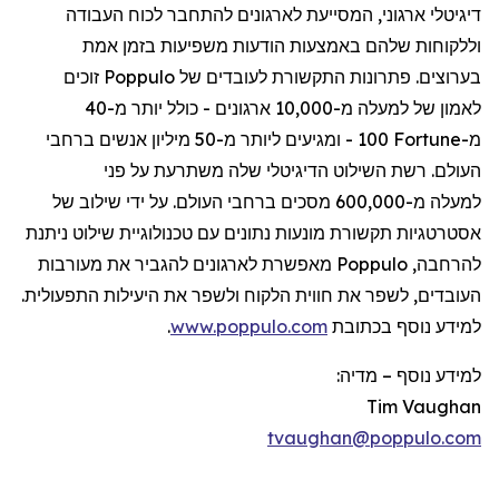
דיגיטלי
ארגוני
,
המסייעת
לארגונים
להתחבר
לכוח
העבודה
וללקוחות
שלהם
באמצעות
הודעות
משפיעות
בזמן
אמת
בערוצים
.
פתרונות
התקשורת
לעובדים
של
Poppulo
זוכים
לאמון
של
למעלה
מ-10,000
ארגונים
-
כולל
יותר
מ-40
מ-
Fortune
100 -
ומגיעים
ליותר
מ-50
מיליון
אנשים
ברחבי
העולם
.
רשת
השילוט
הדיגיטלי
שלה
משתרעת
על
פני
למעלה
מ-600,000
מסכים
ברחבי
העולם
.
על
ידי
שילוב
של
אסטרטגיות
תקשורת
מונעות
נתונים
עם
טכנולוגיית
שילוט
ניתנת
להרחבה
,
Poppulo
מאפשרת
לארגונים
להגביר
את
מעורבות
העובדים
,
לשפר
את
חווית
הלקוח
ולשפר
את
היעילות
התפעולית
.
למידע
נוסף
בכתובת
www.poppulo.com
.
למידע נוסף
–
מדיה:
Tim Vaughan
tvaughan@poppulo.com