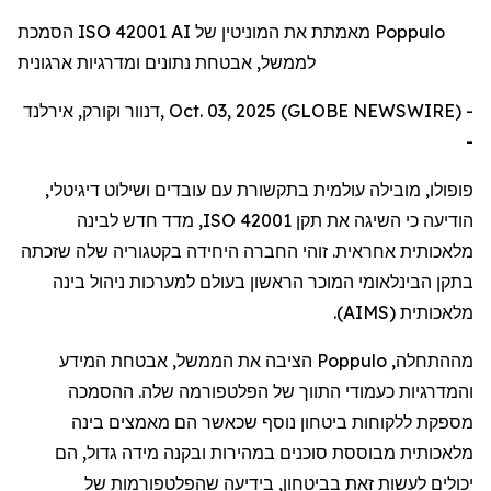
הסמכת ISO 42001 AI מאמתת את המוניטין של Poppulo
לממשל, אבטחת נתונים ומדרגיות ארגונית
דנוור וקורק, אירלנד, Oct. 03, 2025 (GLOBE NEWSWIRE) -
-
פופולו
,
מובילה
עולמית
בתקשורת
עם
עובדים
ושילוט
דיגיטלי
,
הודיעה
כי
השיגה
את
תקן
ISO 42001
,
מדד
חדש
לבינה
מלאכותית
אחראית
.
זוהי
החברה
היחידה
בקטגוריה
שלה
שזכתה
בתקן
הבינלאומי
המוכר
הראשון
בעולם
למערכות
ניהול
בינה
מלאכותית
(
AIMS
).
מההתחלה
,
Poppulo
הציבה
את
הממשל
,
אבטחת
המידע
והמדרגיות
כעמודי
התווך
של
הפלטפורמה
שלה
.
ההסמכה
מספקת
ללקוחות
ביטחון
נוסף
שכאשר
הם
מאמצים
בינה
מלאכותית
מבוססת
סוכנים
במהירות
ובקנה
מידה
גדול
,
הם
יכולים
לעשות
זאת
בביטחון
,
בידיעה
שהפלטפורמות
של