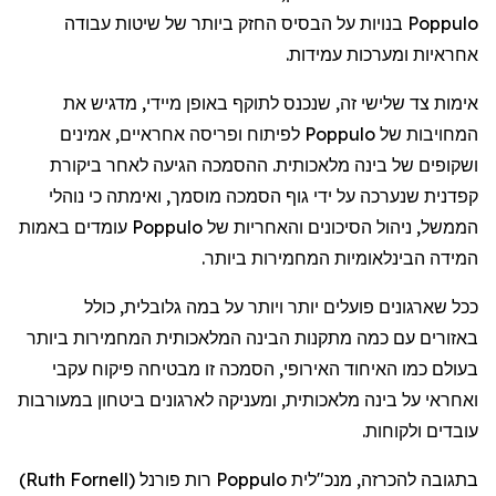
Poppulo
בנויות
על
הבסיס
החזק
ביותר
של
שיטות
עבודה
אחראיות
ומערכות
עמידות
.
אימות
צד
שלישי
זה
,
שנכנס
לתוקף
באופן
מיידי
,
מדגיש
את
המחויבות
של
Poppulo
לפיתוח
ופריסה
אחראיים
,
אמינים
ושקופים
של
בינה
מלאכותית
.
ההסמכה
הגיעה
לאחר
ביקורת
קפדנית
שנערכה
על
ידי
גוף
הסמכה
מוסמך
,
ואימתה
כי
נוהלי
הממשל
,
ניהול
הסיכונים
והאחריות
של
Poppulo
עומדים
באמות
המידה
הבינלאומיות
המחמירות
ביותר
.
ככל
שארגונים
פועלים
יותר
ויותר
על
במה
גלובלית
,
כולל
באזורים
עם
כמה
מתקנות
הבינה
המלאכותית
המחמירות
ביותר
בעולם
כמו
האיחוד
האירופי
,
הסמכה
זו
מבטיחה
פיקוח
עקבי
ואחראי
על
בינה
מלאכותית
,
ומעניקה
לארגונים
ביטחון
במעורבות
עובדים
ולקוחות
.
בתגובה
להכרזה
,
מנכ"לית
Poppulo
רות
פורנל
(
Ruth Fornell
)