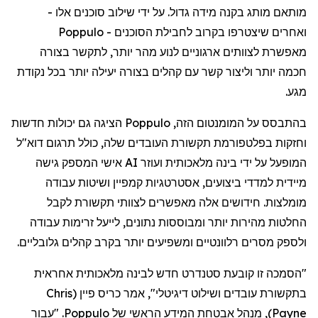
מותאם
מותג
בקנה
מידה
גדול
.
על
ידי
שילוב
סוכנים
אלו
-
ואחרים
שיצטרפו
בקרוב
לחבילת
הסוכנים
-
Poppulo
מאפשרת
לצוותים
ארגוניים
לנוע
מהר
יותר
,
לתקשר
בצורה
חכמה
יותר
וליצור
קשר
עם
קהלים
בצורה
יעילה
יותר
בכל
נקודת
מגע
.
בהתבסס
על
המומנטום
הזה
,
Poppulo
הציגה
גם
יכולות
חדשות
וחזקות
בפלטפורמת
תקשורת
העובדים
שלה
,
כולל
תרגום
דוא"ל
המופעל
על
ידי
בינה
מלאכותית
ועוזר
AI
אישי
המספק
גישה
מיידית
למדדי
ביצועים
,
אסטרטגיות
קמפיין
ושיטות
עבודה
מומלצות
.
חידושים
אלה
מאפשרים
לצוותי
תקשורת
לקבל
החלטות
מהירות
יותר
ומבוססות
נתונים
,
לייעל
זרימות
עבודה
ולספק
מסרים
רלוונטיים
ומשפיעים
יותר
בקרב
קהלים
גלובליים
.
"
הסמכה
זו
קובעת
סטנדרט
חדש
לבינה
מלאכותית
אחראית
בתקשורת
עובדים
ושילוט
דיגיטלי
",
אמר
כריס
פיין
(
Chris
Payne
)
,
מנהל
אבטחת
המידע
הראשי
של
Poppulo
. "
עבור