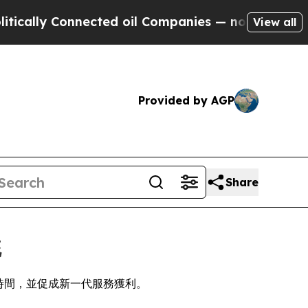
ly Connected oil Companies — not Taxpayers — th
View all
Provided by AGP
Share
統
市時間，並促成新一代服務獲利。