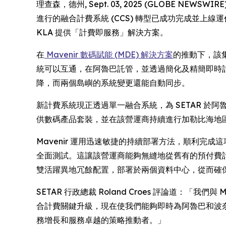
理查森，德州, Sept. 03, 2025 (GLOBE N
進行的融合計費系統 (CCS) 轉型已成功完成並上線運作
KLA 提供「計費即服務」解決方案。
在
Mavenir 數碼賦能 (MDE) 解決方案
的推動下，該
統可以互通，在阿魯巴託管，並透過簡化及精簡即時計費和
降，而兩個島嶼的系統變更還能自動同步。
新計費系統現正透過單一融合系統，為 SETAR 於
供數碼產品套裝，並在該營運商持續進行加勒比海地
Mavenir 運用迅速敏捷的持續部署方法，順利完成
全面測試。這讓該營運商能夠無縫地從舊有的預付費
雙活躍異地冗餘配置，部署於兩個資料中心，從而確
SETAR 行政總裁 Roland Croes 評論道
合計費關鍵升級，現在使我們能夠即時為阿魯巴和波奈的
務增長和服務卓越的策略推動者。」