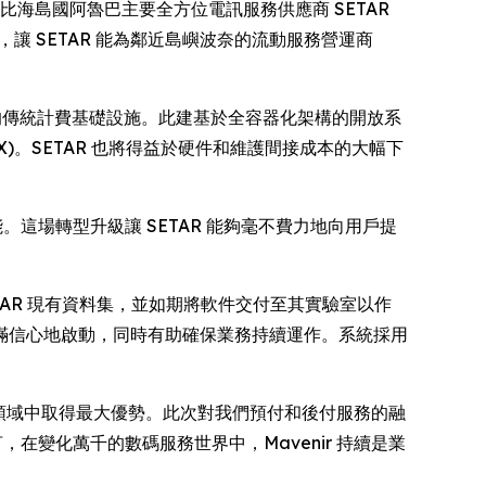
佈，其為加勒比海島國阿魯巴主要全方位電訊服務供應商 SETAR
營運，讓 SETAR 能為鄰近島嶼波奈的流動服務營運商
嶼的傳統計費基礎設施。此建基於全容器化架構的開放系
X)。SETAR 也將得益於硬件和維護間接成本的大幅下
這場轉型升級讓 SETAR 能夠毫不費力地向用戶提
ETAR 現有資料集，並如期將軟件交付至其實驗室以作
滿信心地啟動，同時有助確保業務持續運作。系統採用
一代連通領域中取得最大優勢。此次對我們預付和後付服務的融
在變化萬千的數碼服務世界中，Mavenir 持續是業