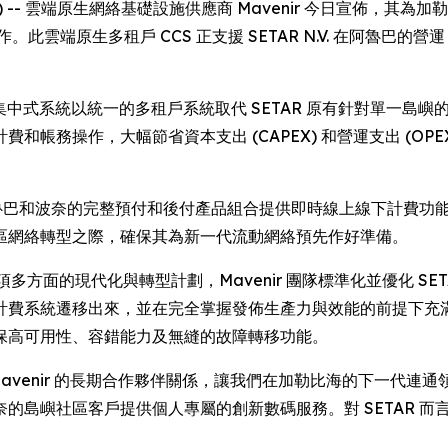
EWSWIRE) -- 雲端原生網絡基礎設施供應商 Mavenir 今日宣
。此雲端原生多租戶 CCS 正支援 SETAR N.V. 在阿魯巴的
集中式系統以統一的多租戶系統取代 SETAR 原有針對單一島
帳務操作，大幅節省資本支出 (CAPEX) 和營運支出 (OPE
阿魯巴和波奈的完整預付和後付產品組合提供即時線上線下計費功能。
區網絡轉型之際，確保其為新一代流動網絡預先作好準備。
這項多方面的現代化與轉型計劃，Mavenir 團隊標準化並優化 S
計費系統遷移出來，並在完全掌握發佈生產力與效能的前提下充
保高可用性、容錯能力及無縫的故障轉移功能。
：「我們與 Mavenir 的長期合作夥伴關係，讓我們在加勒比海的下
島嶼社區客戶提供個人專屬的創新數碼服務。對 SETAR 而言，